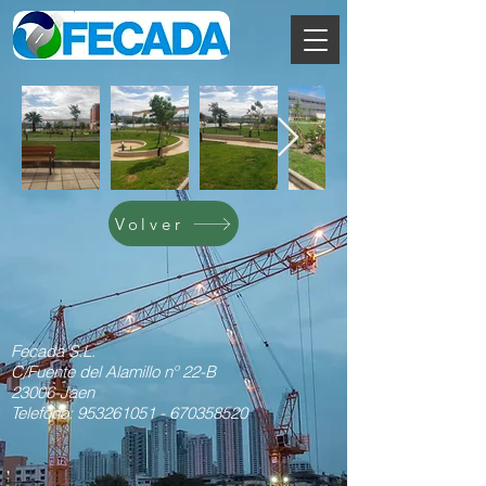
Volver
Fecada S.L.
C/Fuente del Alamillo nº 22-B
23006-Jaen
Telefono:
953261051
-
670358520