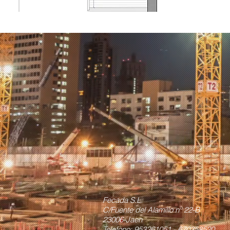
Fecada S.L.
C/Fuente del Alamillo nº 22-B
23006-Jaen
Telefono: 953261051 - 670358520