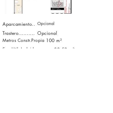
Aparcamiento..
Opcional
Trastero..........
Opcional
100 m²
Metros Constr.Propia
Sup.Util+Incluida
88,50 m²
Terraza
Solicitar Información
Anterior.....
Siguiente...
Fecada S.L.
C/Fuente del Alamillo nº 22-B
23006-Jaen
Telefono:
953261051
-
670358520