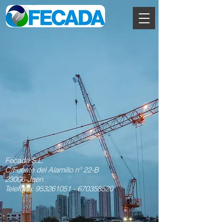
Fecada S.L.
C/Fuente del Alamillo nº 22-B
23006-Jaen
Telefono:
953261051
-
670358520