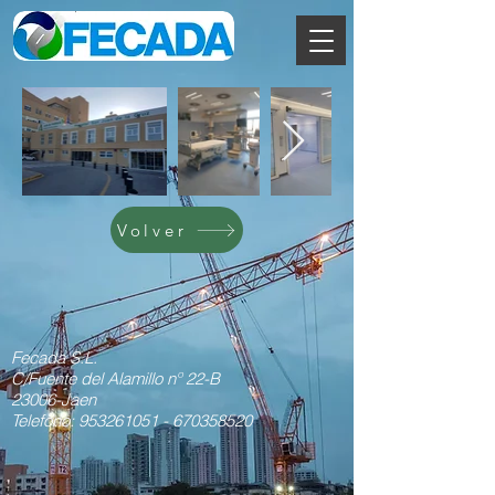
Volver
Fecada S.L.
C/Fuente del Alamillo nº 22-B
23006-Jaen
Telefono:
953261051
-
670358520